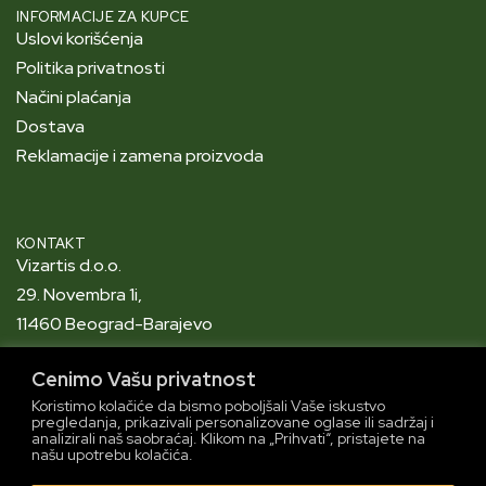
INFORMACIJE ZA KUPCE
Uslovi korišćenja
Politika privatnosti
Načini plaćanja
Dostava
Reklamacije i zamena proizvoda
KONTAKT
Vizartis d.o.o.
29. Novembra 1i,
11460 Beograd-Barajevo
PIB: 101019512
Cenimo Vašu privatnost
info@foodbox.rs
Koristimo kolačiće da bismo poboljšali Vaše iskustvo
064/9555559
pregledanja, prikazivali personalizovane oglase ili sadržaj i
analizirali naš saobraćaj. Klikom na „Prihvati“, pristajete na
našu upotrebu kolačića.