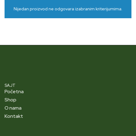
Nijedan proizvod ne odgovara izabranim kriterijumima.
SAJT
Početna
Shop
O nama
Kontakt