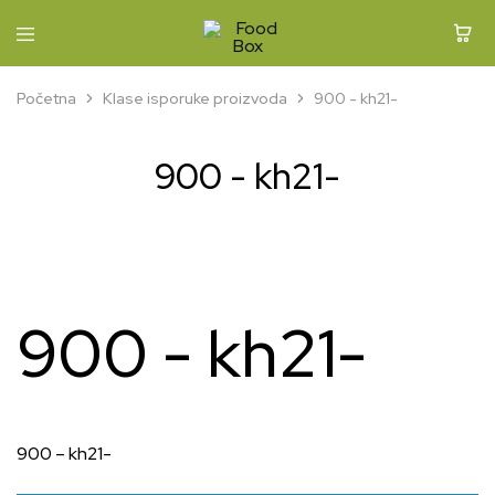
Food
Box
Početna
Klase isporuke proizvoda
900 - kh21-
900 - kh21-
900 - kh21-
900 – kh21-