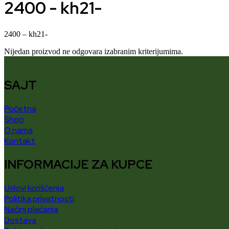
2400 - kh21-
2400 – kh21-
Nijedan proizvod ne odgovara izabranim kriterijumima.
SAJT
Početna
Shop
O nama
Kontakt
INFORMACIJE ZA KUPCE
Uslovi korišćenja
Politika privatnosti
Načini plaćanja
Dostava